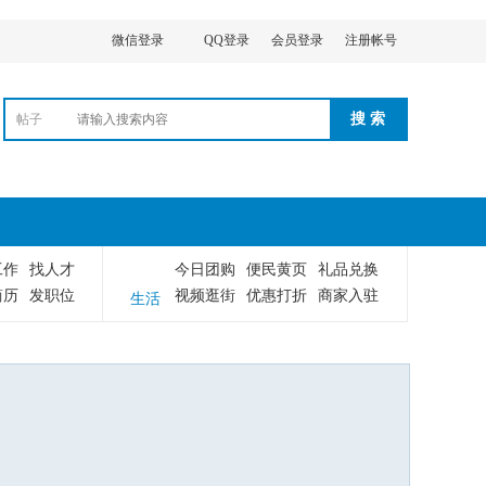
微信登录
QQ登录
会员登录
注册帐号
搜 索
帖子
工作
找人才
今日团购
便民黄页
礼品兑换
简历
发职位
视频逛街
优惠打折
商家入驻
生活