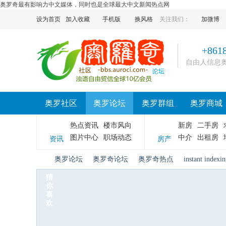
奥罗奇最有影响力中文媒体，同时也是全球最大中文新闻热点网
设为首页
加入收藏
手机版
换风格
关注我们：
加微博
+861
自由人信息
奥罗社区
奥罗论坛
奥罗群组
奥罗商城
热点资讯
楼市风向
新房
二手房
图片中心
职场动态
中介
出租房
资讯
房产
奥罗论坛
奥罗奇论坛
奥罗奇热点
instant indexi
猜
你
喜
奥
»
›
›
›
欢