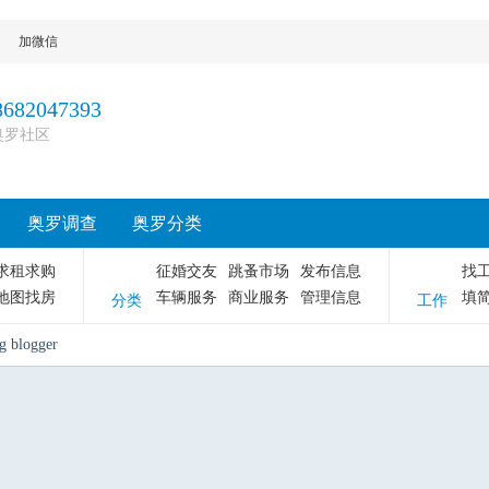
加微信
8682047393
奥罗社区
奥罗调查
奥罗分类
求租求购
征婚交友
跳蚤市场
发布信息
找
地图找房
车辆服务
商业服务
管理信息
填
分类
工作
ng blogger