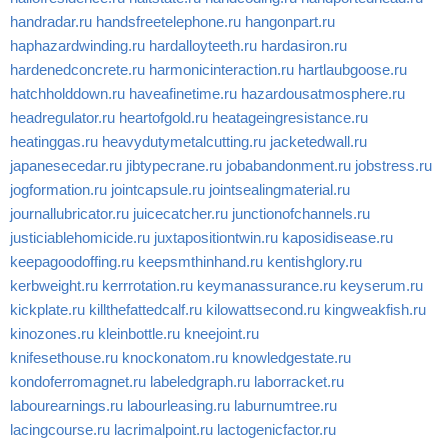
handradar.ru
handsfreetelephone.ru
hangonpart.ru
haphazardwinding.ru
hardalloyteeth.ru
hardasiron.ru
hardenedconcrete.ru
harmonicinteraction.ru
hartlaubgoose.ru
hatchholddown.ru
haveafinetime.ru
hazardousatmosphere.ru
headregulator.ru
heartofgold.ru
heatageingresistance.ru
heatinggas.ru
heavydutymetalcutting.ru
jacketedwall.ru
japanesecedar.ru
jibtypecrane.ru
jobabandonment.ru
jobstress.ru
jogformation.ru
jointcapsule.ru
jointsealingmaterial.ru
journallubricator.ru
juicecatcher.ru
junctionofchannels.ru
justiciablehomicide.ru
juxtapositiontwin.ru
kaposidisease.ru
keepagoodoffing.ru
keepsmthinhand.ru
kentishglory.ru
kerbweight.ru
kerrrotation.ru
keymanassurance.ru
keyserum.ru
kickplate.ru
killthefattedcalf.ru
kilowattsecond.ru
kingweakfish.ru
kinozones.ru
kleinbottle.ru
kneejoint.ru
knifesethouse.ru
knockonatom.ru
knowledgestate.ru
kondoferromagnet.ru
labeledgraph.ru
laborracket.ru
labourearnings.ru
labourleasing.ru
laburnumtree.ru
lacingcourse.ru
lacrimalpoint.ru
lactogenicfactor.ru